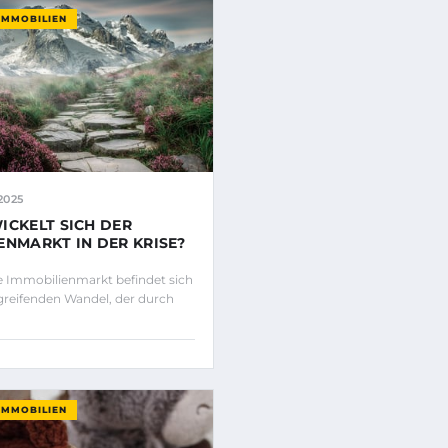
IMMOBILIEN
2025
ICKELT SICH DER
ENMARKT IN DER KRISE?
 Immobilienmarkt befindet sich
fgreifenden Wandel, der durch
IMMOBILIEN