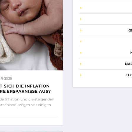
G
NA
TE
R 2025
T SICH DIE INFLATION
RE ERSPARNISSE AUS?
de Inflation und die steigenden
utschland prägen seit einigen