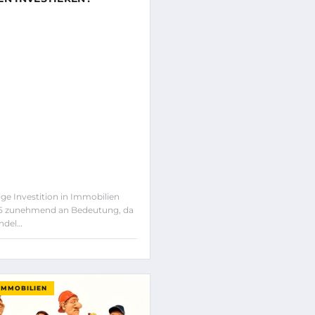
ige Investition in Immobilien
5 zunehmend an Bedeutung, da
ndel…
IMMOBILIEN