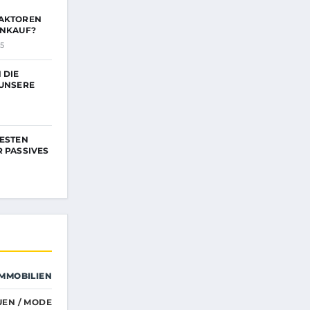
FAKTOREN
ENKAUF?
5
 DIE
 UNSERE
BESTEN
R PASSIVES
IMMOBILIEN
UEN / MODE