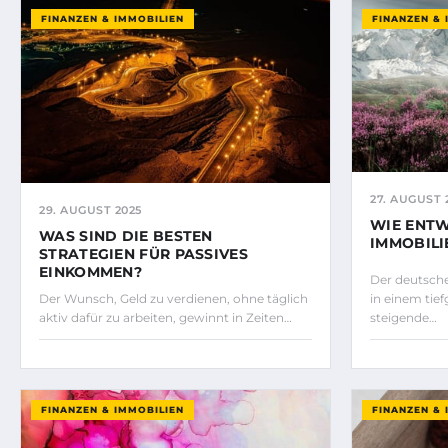
FINANZEN & IMMOBILIEN
FINANZEN & 
27. AUGUST 
29. AUGUST 2025
WIE ENTW
WAS SIND DIE BESTEN
IMMOBILI
STRATEGIEN FÜR PASSIVES
EINKOMMEN?
Der deutsche
Der Wunsch, Geld zu verdienen, ohne täglich
in einem tie
aktiv dafür zu arbeiten, gewinnt in Zeiten…
steigende…
FINANZEN & IMMOBILIEN
FINANZEN & 