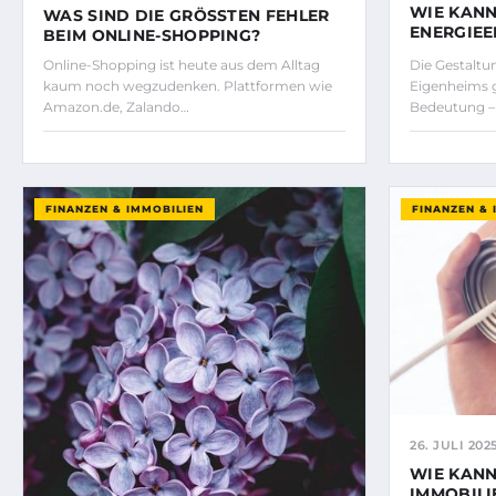
WIE KANN
WAS SIND DIE GRÖSSTEN FEHLER B
ENERGIEE
EIM ONLINE-SHOPPING?
Online-Shopping ist heute aus dem Alltag
Die Gestaltun
kaum noch wegzudenken. Plattformen wie
Eigenheims 
Amazon.de, Zalando…
Bedeutung – 
FINANZEN & IMMOBILIEN
FINANZEN & 
26. JULI 202
WIE KANN
IMMOBILI