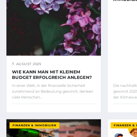
7. AUGUST 2025
WIE KANN MAN MIT KLEINEM
BUDGET ERFOLGREICH ANLEGEN?
In einer Welt, in der finanzielle Sicherheit
Die nachhalt
zunehmend an Bedeutung gewinnt, denken
gewinnt 202
viele Menschen…
der Klimawa
FINANZEN & IMMOBILIEN
FINANZEN & 