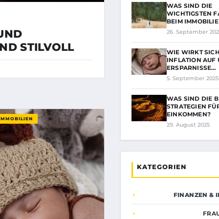
WAS SIND DIE
WICHTIGSTEN 
BEIM IMMOBILI
 UND
26. September 202
ND STILVOLL
WIE WIRKT SICH
INFLATION AUF
ERSPARNISSE…
5. September 2025
WAS SIND DIE 
STRATEGIEN FÜ
EINKOMMEN?
IMMOBILIEN
29. August 2025
KATEGORIEN
FINANZEN & 
FRA