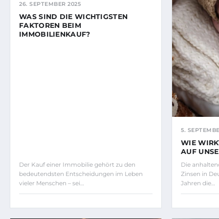
26. SEPTEMBER 2025
WAS SIND DIE WICHTIGSTEN
FAKTOREN BEIM
IMMOBILIENKAUF?
5. SEPTEMBE
WIE WIRK
AUF UNSE
Der Kauf einer Immobilie gehört zu den
Die anhalten
bedeutendsten Entscheidungen im Leben
Zinsen in De
vieler Menschen – sei…
Jahren die…