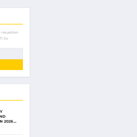
e neuesten
ch zu
BY
UND
N 2026…