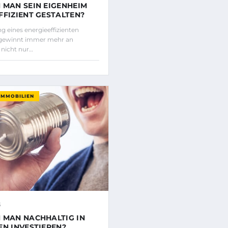
 MAN SEIN EIGENHEIM
FFIZIENT GESTALTEN?
g eines energieeffizienten
gewinnt immer mehr an
nicht nur…
IMMOBILIEN
5
 MAN NACHHALTIG IN
EN INVESTIEREN?