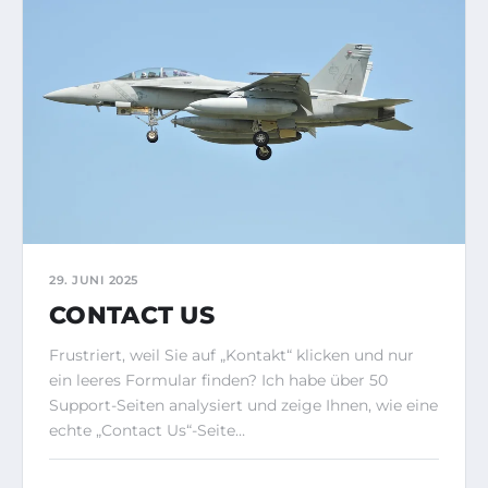
29. JUNI 2025
CONTACT US
Frustriert, weil Sie auf „Kontakt“ klicken und nur
ein leeres Formular finden? Ich habe über 50
Support-Seiten analysiert und zeige Ihnen, wie eine
echte „Contact Us“-Seite…