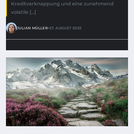
Kreditverknappung und eine zunehmend
volatile […]
•
JULIAN MÜLLER
27. AUGUST 2025