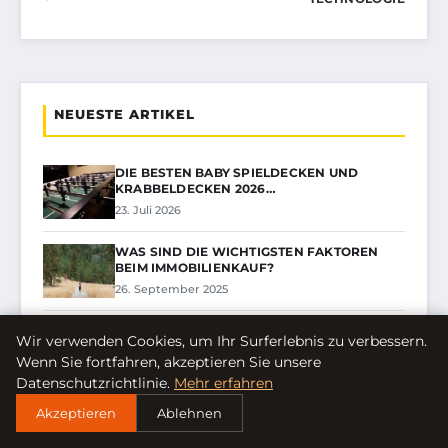
NEUESTE ARTIKEL
DIE BESTEN BABY SPIELDECKEN UND
KRABBELDECKEN 2026…
23. Juli 2026
WAS SIND DIE WICHTIGSTEN FAKTOREN
BEIM IMMOBILIENKAUF?
26. September 2025
WIE WIRKT SICH DIE INFLATION AUF
Wir verwenden Cookies, um Ihr Surferlebnis zu verbessern.
UNSERE ERSPARNISSE…
Wenn Sie fortfahren, akzeptieren Sie unsere
5. September 2025
Datenschutzrichtlinie.
Mehr erfahren
Akzeptieren
Ablehnen