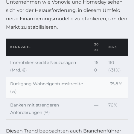
Unternehmen wie Vonovia und Homeday sehen
sich vor der Herausforderung, in diesem Umfeld
neue Finanzierungsmodelle zu etablieren, um den
Markt zu stabilisieren.
20
KENNZAHL
2023
22
Immobilienkredite Neuzusagen
16
110
(Mrd. €)
0
(-31 %)
Rückgang Wohneigentumskredite
—
-35,8 %
(%)
Banken mit strengeren
—
76 %
Anforderungen (%)
Diesen Trend beobachten auch Branchenführer