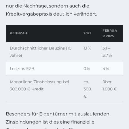
nur die Nachfrage, sondern auch die
Kreditvergabepraxis deutlich verändert.
FEBRUA
KENNZAHL
2021
R 2025
Durchschnittlicher Bauzins (10
1,1 %
3,1 –
Jahre)
3,7 %
Leitzins EZB
0 %
4 %
Monatliche Zinsbelastung bei
ca.
über
300.000 € Kredit
300
1.000 €
€
Besonders für Eigentümer mit auslaufenden
Zinsbindungen ist dies eine finanzielle