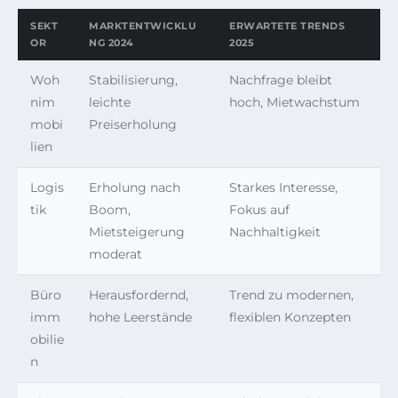
SEKT
MARKTENTWICKLU
ERWARTETE TRENDS
OR
NG 2024
2025
Woh
Stabilisierung,
Nachfrage bleibt
nim
leichte
hoch, Mietwachstum
mobi
Preiserholung
lien
Logis
Erholung nach
Starkes Interesse,
tik
Boom,
Fokus auf
Mietsteigerung
Nachhaltigkeit
moderat
Büro
Herausfordernd,
Trend zu modernen,
imm
hohe Leerstände
flexiblen Konzepten
obilie
n