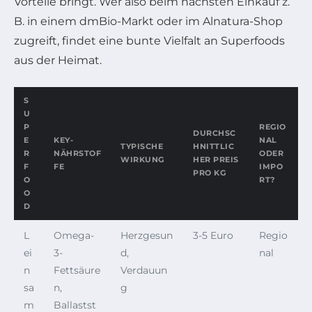
Vorteile bringt. Wer also beim nächsten Einkauf z.
B. in einem dmBio-Markt oder im Alnatura-Shop
zugreift, findet eine bunte Vielfalt an Superfoods
aus der Heimat.
S
U
P
REGIO
DURCHSC
E
KEY-
NAL
TYPISCHE
HNITTLIC
R
NÄHRSTOF
ODER
WIRKUNG
HER PREIS
F
FE
IMPO
PRO KG
O
RT?
O
D
L
Omega-
Herzgesun
3-5 Euro
Regio
ei
3-
d,
nal
n
Fettsäure
Verdauun
sa
n,
g
m
Ballastst