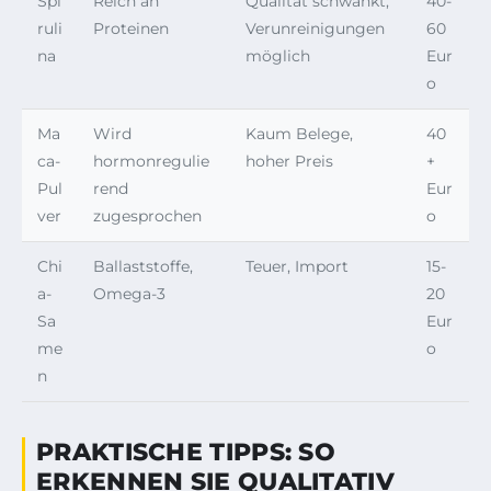
Spi
Reich an
Qualität schwankt,
40-
ruli
Proteinen
Verunreinigungen
60
na
möglich
Eur
o
Ma
Wird
Kaum Belege,
40
ca-
hormonregulie
hoher Preis
+
Pul
rend
Eur
ver
zugesprochen
o
Chi
Ballaststoffe,
Teuer, Import
15-
a-
Omega-3
20
Sa
Eur
me
o
n
PRAKTISCHE TIPPS: SO
ERKENNEN SIE QUALITATIV