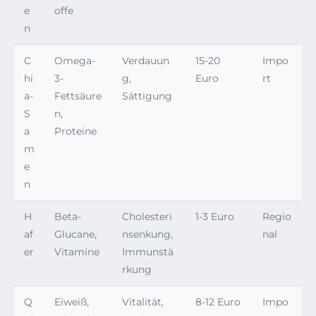
e
offe
n
C
Omega-
Verdauun
15-20
Impo
hi
3-
g,
Euro
rt
a-
Fettsäure
Sättigung
S
n,
a
Proteine
m
e
n
H
Beta-
Cholesteri
1-3 Euro
Regio
af
Glucane,
nsenkung,
nal
er
Vitamine
Immunstä
rkung
Q
Eiweiß,
Vitalität,
8-12 Euro
Impo