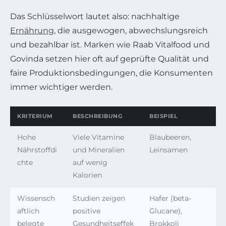
Das Schlüsselwort lautet also: nachhaltige
Ernährung
, die ausgewogen, abwechslungsreich
und bezahlbar ist. Marken wie Raab Vitalfood und
Govinda setzen hier oft auf geprüfte Qualität und
faire Produktionsbedingungen, die Konsumenten
immer wichtiger werden.
KRITERIUM
BESCHREIBUNG
BEISPIEL
Hohe
Viele Vitamine
Blaubeeren,
Nährstoffdi
und Mineralien
Leinsamen
chte
auf wenig
Kalorien
Wissensch
Studien zeigen
Hafer (beta-
aftlich
positive
Glucane),
belegte
Gesundheitseffek
Brokkoli