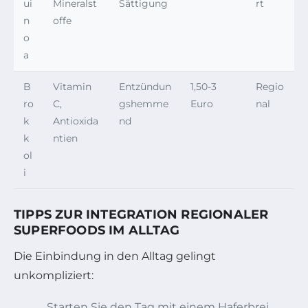
ui
Mineralst
Sättigung
rt
n
offe
o
a
B
Vitamin
Entzündun
1,50-3
Regio
ro
C,
gshemme
Euro
nal
k
Antioxida
nd
k
ntien
ol
i
TIPPS ZUR INTEGRATION REGIONALER
SUPERFOODS IM ALLTAG
Die Einbindung in den Alltag gelingt
unkompliziert:
Starten Sie den Tag mit einem Haferbrei,