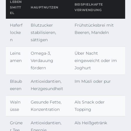
LEBEN
BEISPIELHAFTE
SMITT
HAUPTNUTZEN
VERWENDUNG
EL
Haferf
Blutzucker
Frühstücksbrei mit
locke
stabilisieren,
Beeren, Mandeln
n
sättigen
Leins
Omega-3,
Über Nacht
amen
Verdauung
eingeweicht oder im
fördern
Joghurt
Blaub
Antioxidantien,
Im Müsli oder pur
eeren
Herzgesundheit
Waln
Gesunde Fette,
Als Snack oder
üsse
Konzentration
Topping
Grüne
Antioxidantien,
Als Heißgetränk
r Tee
Energie