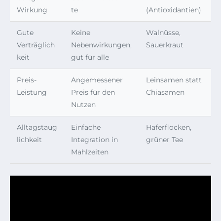
Wirkung
te
(Antioxidantien)
Gute
Keine
Walnüsse,
Verträglich
Nebenwirkungen,
Sauerkraut
keit
gut für alle
Preis-
Angemessener
Leinsamen statt
Leistung
Preis für den
Chiasamen
Nutzen
Alltagstaug
Einfache
Haferflocken,
lichkeit
Integration in
grüner Tee
Mahlzeiten