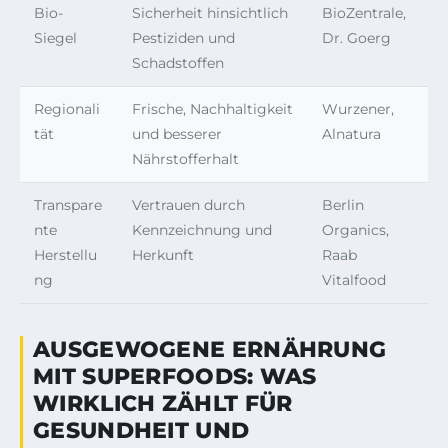
Bio-
Sicherheit hinsichtlich
BioZentrale,
Siegel
Pestiziden und
Dr. Goerg
Schadstoffen
Regionali
Frische, Nachhaltigkeit
Wurzener,
tät
und besserer
Alnatura
Nährstofferhalt
Transpare
Vertrauen durch
Berlin
nte
Kennzeichnung und
Organics,
Herstellu
Herkunft
Raab
ng
Vitalfood
AUSGEWOGENE ERNÄHRUNG
MIT SUPERFOODS: WAS
WIRKLICH ZÄHLT FÜR
GESUNDHEIT UND