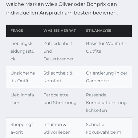
welche Marken wie s.Oliver oder Bonprix den
individuellen Anspruch am besten bedienen.
FRAGE
WAS SIE VERRÄT
STILANALYSE
Lieblingskl
Zufriedenheit
Basis für Wohlfühl-
eidungsstü
und
Outfits
ck
Dauerbrenner
Unsicherhe
Stilechtheit &
Orientierung in der
its-Outfit
Komfort
Garderobe
Lieblingsfa
Farbpalette
Passende
rben
und Stimmung
Kombinationsmög
lichkeiten
Shoppingf
Intuition &
Schnelle
avorit
Stilvorlieben
Fokuswahl beim