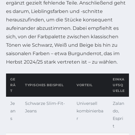
ergänzt gezielt fehlende Teile. Anschließend geht
es darum, Lieblingsfarben und -schnitte
herauszufinden, um die Stücke konsequent
aufeinander abzustimmen. Dabei empfiehlt es
sich, von der Farbpalette zwischen klassischen
Tönen wie Schwarz, Weiß und Beige bis hin zu
saisonalen Farben – etwa Burgunderrot, das im
Herbst 2024/25 stark vertreten ist – zu wählen.
GE
EINKA
RÄ
TYPISCHES BEISPIEL
VORTEIL
UFSQ
T
UELLE
Je
Schwarze Slim-Fit-
Universell
Zalan
an
Jeans
kombinierba
do,
s
r
Espri
t