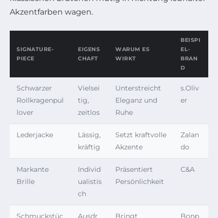
Akzentfarben wagen.
BEISPI
SIGNATURE-
EIGENS
WARUM ES
EL-
PIECE
CHAFT
WIRKT
BRAN
D
Schwarzer
Vielsei
Unterstreicht
s.Oliv
Rollkragenpul
tig,
Eleganz und
er
lover
zeitlos
Ruhe
Lederjacke
Lässig,
Setzt kraftvolle
Zalan
kräftig
Akzente
do
Markante
Individ
Präsentiert
C&A
Brille
ualistis
Persönlichkeit
ch
Schmuckstüc
Ausdr
Bringt
Bonp