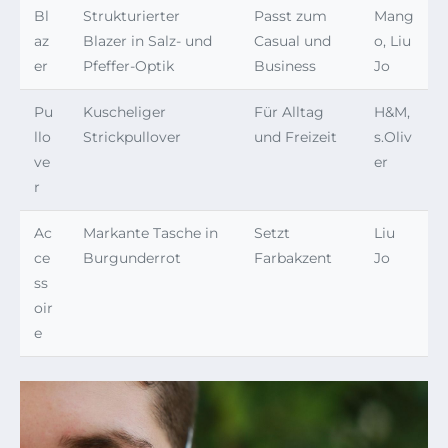
Bl
Strukturierter
Passt zum
Mang
az
Blazer in Salz- und
Casual und
o, Liu
er
Pfeffer-Optik
Business
Jo
Pu
Kuscheliger
Für Alltag
H&M,
llo
Strickpullover
und Freizeit
s.Oliv
ve
er
r
Ac
Markante Tasche in
Setzt
Liu
ce
Burgunderrot
Farbakzent
Jo
ss
oir
e