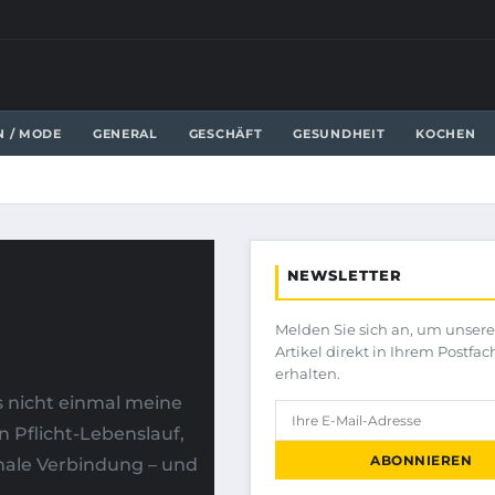
N / MODE
GENERAL
GESCHÄFT
GESUNDHEIT
KOCHEN
NEWSLETTER
Melden Sie sich an, um unser
Artikel direkt in Ihrem Postfac
erhalten.
ss nicht einmal meine
in Pflicht-Lebenslauf,
ABONNIEREN
nale Verbindung – und