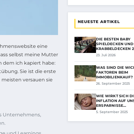
NEUESTE ARTIKEL
DIE BESTEN BABY
SPIELDECKEN UND
nehmenswebsite eine
KRABBELDECKEN 2
 dass selbst meine Mutter
23. Juli 2026
n dem ich kapiert habe:
WAS SIND DIE WIC
tübung. Sie ist die erste
FAKTOREN BEIM
IMMOBILIENKAUF?
 meisten versauen sie
26. September 2025
WIE WIRKT SICH D
INFLATION AUF UN
ERSPARNISSE…
5. September 2025
nes Unternehmens,
en.
ege und Learnings