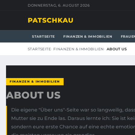
DONNERSTAG, 6. AUGUST 2026
PATSCHKAU
STARTSEITE
FINANZEN & IMMOBILIEN
FRAUE
STARTSEITE
FINANZEN & IMMOBILIEN
ABOUT US
FINANZEN & IMMOBILIEN
ABOUT US
Die eigene "Über uns"-Seite war so langweilig, da
Mutter sie zu Ende las. Daraus lernte ich: Sie ist ke
sondern eure erste Chance auf eine echte emotio