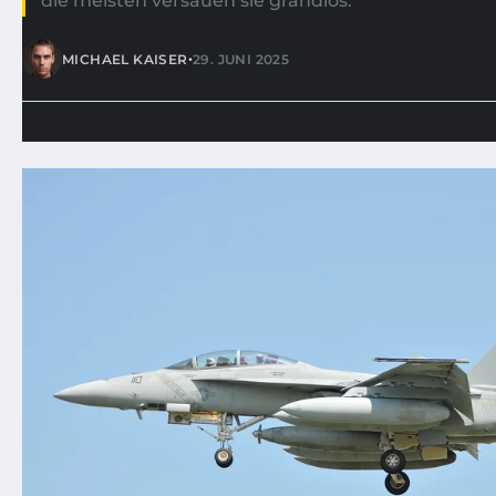
die meisten versauen sie grandios.
•
MICHAEL KAISER
29. JUNI 2025