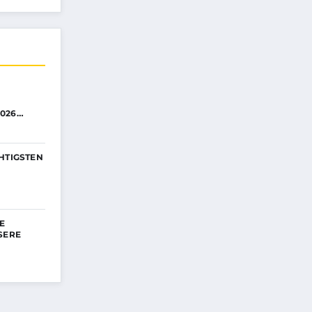
026…
HTIGSTEN
IE
SERE