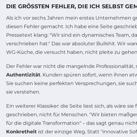
DIE GRÖSSTEN FEHLER, DIE ICH SELBST GE
Als ich vor sechs Jahren mein erstes Unternehmen g
diesen Fehler gemacht. Ich habe eine Seite geschrieb
Pressetext klang: "Wir sind ein dynamisches Team, da
verschrieben hat." Das war absoluter Bullshit. Wir war
WG-Küche, die versucht haben, nicht pleite zu gehen
Der Fehler war nicht die mangelnde Professionalität,
Authentizität
. Kunden spüren sofort, wenn ihnen etw
Sie suchen keine perfekten Versprechungen, sie such
sie verstehen.
Ein weiterer Klassiker: die Seite liest sich, als wäre s
geschrieben, nicht für Menschen. "Wir bieten maßg
für die digitale Transformation" – das sagt genau nicht
Konkretheit
ist der einzige Weg. Statt "innovative So