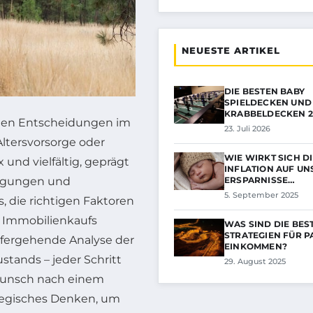
NEUESTE ARTIKEL
DIE BESTEN BABY
SPIELDECKEN UND
KRABBELDECKEN 2
sten Entscheidungen im
23. Juli 2026
Altersvorsorge oder
WIE WIRKT SICH D
 und vielfältig, geprägt
INFLATION AUF UN
ERSPARNISSE…
ingungen und
5. September 2025
, die richtigen Faktoren
s Immobilienkaufs
WAS SIND DIE BES
STRATEGIEN FÜR P
efergehende Analyse der
EINKOMMEN?
stands – jeder Schritt
29. August 2025
 Wunsch nach einem
ategisches Denken, um