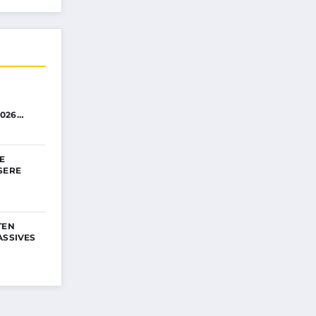
026…
IE
SERE
TEN
ASSIVES