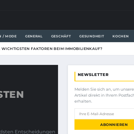
N / MODE
GENERAL
GESCHÄFT
GESUNDHEIT
KOCHEN
E WICHTIGSTEN FAKTOREN BEIM IMMOBILIENKAUF?
NEWSLETTER
Melden Sie sich an, um unser
STEN
Artikel direkt in Ihrem Postfac
erhalten.
ABONNIEREN
ndsten Entscheidungen