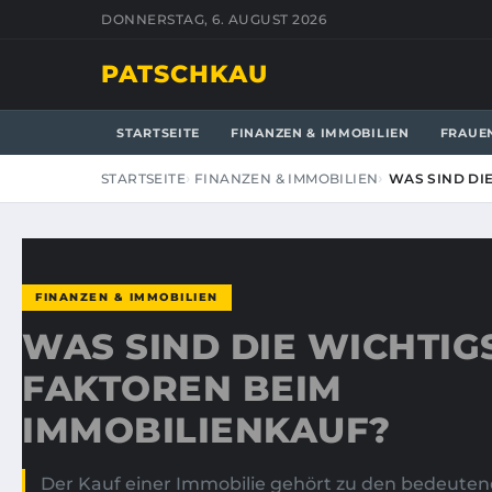
DONNERSTAG, 6. AUGUST 2026
PATSCHKAU
STARTSEITE
FINANZEN & IMMOBILIEN
FRAUE
STARTSEITE
FINANZEN & IMMOBILIEN
WAS SIND DI
FINANZEN & IMMOBILIEN
WAS SIND DIE WICHTIG
FAKTOREN BEIM
IMMOBILIENKAUF?
Der Kauf einer Immobilie gehört zu den bedeute