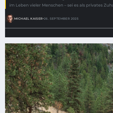
im Leben vieler Menschen – sei es als privates Zuh
•
MICHAEL KAISER
26. SEPTEMBER 2025