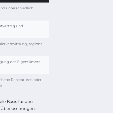
nd unterschiedlich
ufvertrag und
klervermittlung, regional
ragung des Eigentümers
ehene Reparaturen oder
n
le Basis für den
e Überraschungen.