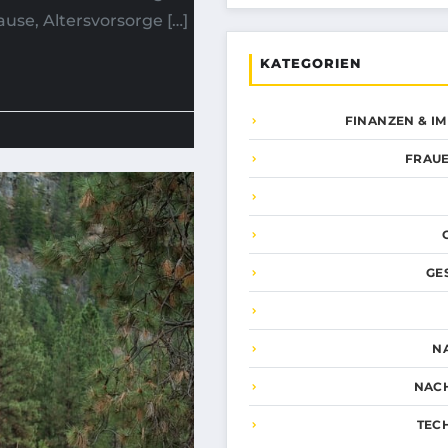
ause, Altersvorsorge […]
KATEGORIEN
FINANZEN & I
FRAUE
GE
N
NAC
TEC