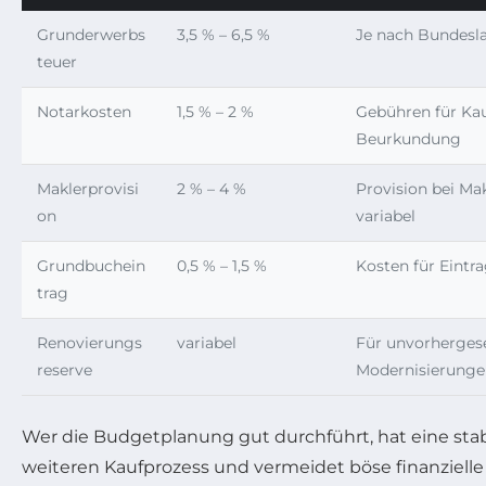
Grunderwerbs
3,5 % – 6,5 %
Je nach Bundesla
teuer
Notarkosten
1,5 % – 2 %
Gebühren für Ka
Beurkundung
Maklerprovisi
2 % – 4 %
Provision bei Ma
on
variabel
Grundbuchein
0,5 % – 1,5 %
Kosten für Eint
trag
Renovierungs
variabel
Für unvorherges
reserve
Modernisierunge
Wer die Budgetplanung gut durchführt, hat eine stabi
weiteren Kaufprozess und vermeidet böse finanziell