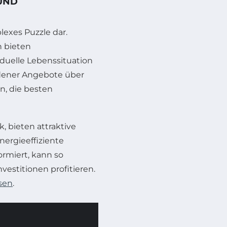
UND
lexes Puzzle dar.
n bieten
viduelle Lebenssituation
dener Angebote über
n, die besten
 bieten attraktive
nergieeffiziente
ormiert, kann so
estitionen profitieren.
sen
.