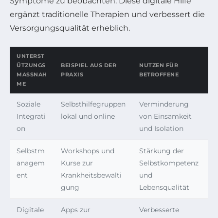
Symptome zu beobachten. Diese digitale Hilfe
ergänzt traditionelle Therapien und verbessert die
Versorgungsqualität erheblich.
UNTERST
ÜTZUNGS
BEISPIEL AUS DER
NUTZEN FÜR
MASSNAHM
PRAXIS
BETROFFENE
E
Soziale
Selbsthilfegruppen
Verminderung
Integrati
lokal und online
von Einsamkeit
on
und Isolation
Selbstm
Workshops und
Stärkung der
anagem
Kurse zur
Selbstkompetenz
ent
Krankheitsbewälti
und
gung
Lebensqualität
Digitale
Apps zur
Verbesserte