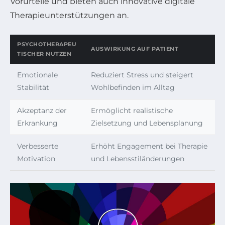
Vorurteile und bieten auch innovative digitale
Therapieunterstützungen an.
PSYCHOTHERAPEU
AUSWIRKUNG AUF PATIENT
TISCHER NUTZEN
Emotionale
Reduziert Stress und steigert
Stabilität
Wohlbefinden im Alltag
Akzeptanz der
Ermöglicht realistische
Erkrankung
Zielsetzung und Lebensplanung
Verbesserte
Erhöht Engagement bei Therapie
Motivation
und Lebensstiländerungen