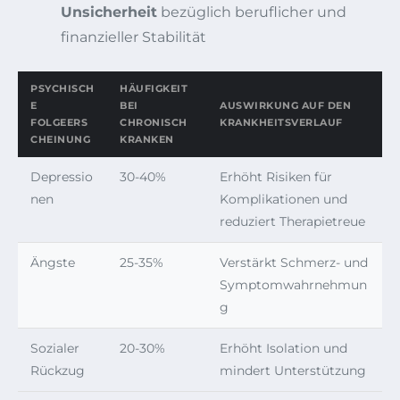
Unsicherheit
bezüglich beruflicher und
finanzieller Stabilität
PSYCHISCH
HÄUFIGKEIT
E
BEI
AUSWIRKUNG AUF DEN
FOLGEERS
CHRONISCH
KRANKHEITSVERLAUF
CHEINUNG
KRANKEN
Depressio
30-40%
Erhöht Risiken für
nen
Komplikationen und
reduziert Therapietreue
Ängste
25-35%
Verstärkt Schmerz- und
Symptomwahrnehmun
g
Sozialer
20-30%
Erhöht Isolation und
Rückzug
mindert Unterstützung