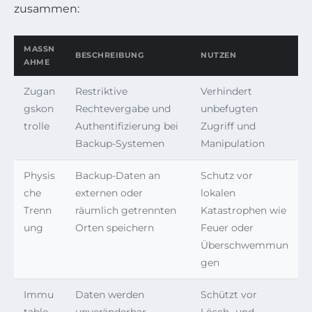
zusammen:
MASSNA
BESCHREIBUNG
NUTZEN
HME
Zugan
Restriktive
Verhindert
gskon
Rechtevergabe und
unbefugten
trolle
Authentifizierung bei
Zugriff und
Backup-Systemen
Manipulation
Physis
Backup-Daten an
Schutz vor
che
externen oder
lokalen
Trenn
räumlich getrennten
Katastrophen wie
ung
Orten speichern
Feuer oder
Überschwemmun
gen
Immu
Daten werden
Schützt vor