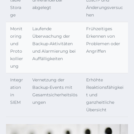
table
unveränderbar
Lösch- und
Stora
abgelegt
Änderungsversuc
ge
hen
Monit
Laufende
Frühzeitiges
oring
Überwachung der
Erkennen von
und
Backup-Aktivitäten
Problemen oder
Proto
und Alarmierung bei
Angriffen
kollier
Auffälligkeiten
ung
Integr
Vernetzung der
Erhöhte
ation
Backup-Events mit
Reaktionsfähigkei
in
Gesamtsicherheitslös
t und
SIEM
ungen
ganzheitliche
Übersicht