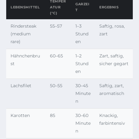
TEMPER
GARZEI
LEBENSMITTEL
ATUR
ERGEBNIS
T
(°C)
Rindersteak
55–57
1–3
Saftig, rosa,
(medium
Stund
zart
rare)
en
Hähnchenbru
60–65
1–2
Zart, saftig,
st
Stund
sicher gegart
en
Lachsfilet
50–55
30–45
Saftig, zart,
Minute
aromatisch
n
Karotten
85
30–60
Knackig,
Minute
farbintensiv
n