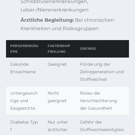
Schilddrüsenerkrankungen,
Leber-/Nierenerkrankungen
Ärztliche Begleitung:
Bei chronischen
Krankheiten und Risikogruppen
PERSONENGRU
FASTENEMP
GRÜNDE
PPE
FEHLUNG
Gesunde
Geeignet
Förderung der
Erwachsene
Zellregeneration und
Stoffwechsel
Untergewich
Nicht
Risiko der
tige und
geeignet
Verschlechterung
Essgestörte
der Gesundheit
Diabetes Typ
Nur unter
Gefahr der
1
ärztlicher
Stoffwechselentgleis