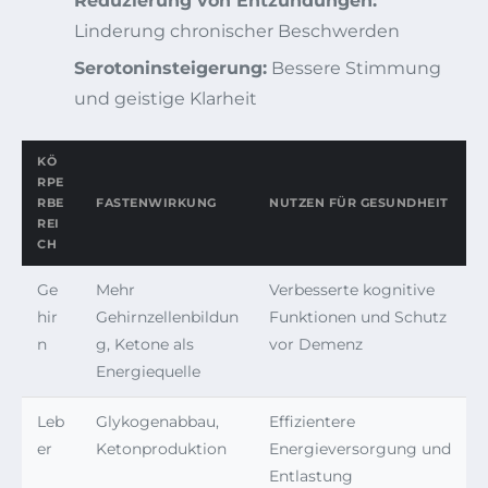
Reduzierung von Entzündungen:
Linderung chronischer Beschwerden
Serotoninsteigerung:
Bessere Stimmung
und geistige Klarheit
KÖ
RPE
RBE
FASTENWIRKUNG
NUTZEN FÜR GESUNDHEIT
REI
CH
Ge
Mehr
Verbesserte kognitive
hir
Gehirnzellenbildun
Funktionen und Schutz
n
g, Ketone als
vor Demenz
Energiequelle
Leb
Glykogenabbau,
Effizientere
er
Ketonproduktion
Energieversorgung und
Entlastung