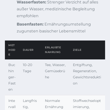
Wasserfasten:
Strenger Verzicht auf alles
außer Wasser, medizinische Begleitung
empfohlen
Basenfasten:
Ernährungsumstellung
zugunsten basischer Lebensmittel
MET
ERLAUBTE
HOD
DAUER
ZIELE
NAHRUNG
E
Buc
10–20
Tee, Wasser,
Entgiftung,
hin
Tage
Gemüsebrü
Regeneration,
ger-
he
Gewichtsredukti
Fast
on
en
Inte
Langfris
Normale
Stoffwechselopt
rvall
tig,
Ernährung
imierung,