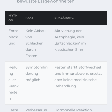
bewusste Essgewohnheiten
MYTH
FAKT
ERKLÄRUNG
OS
Entsc
Kein Abbau
Aktivierung der
hlack
von
Autophagie, kein
ung
Schlacken
„Entschlacken“ im
durch
klassischen Sinn
Fasten
Heilu
Symptomlin
Fasten stärkt Stoffwechsel
ng
derung
und Immunabwehr, ersetzt
aller
möglich
aber keine medizinische
Krank
Behandlung
heite
n
Faste
Verbesserun
Hormonelle Reaktion