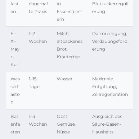
fast
dauerhaf
in
Blutzuckerreguli
en
te Praxis
Essensfenst
erung
ern
F.-
1–2
Milch,
Darmreinigung,
X.-
Wochen
altbackenes
Verdauungsförd
May
Brot,
erung
r-
Kräutertee
Kur
Was
1–15
Wasser
Maximale
serf
Tage
Entgiftung,
aste
Zellregeneration
n
Bas
1–3
Obst,
Ausgleich des
enfa
Wochen
Gemüse,
Säure-Basen-
sten
Nüsse
Haushalts