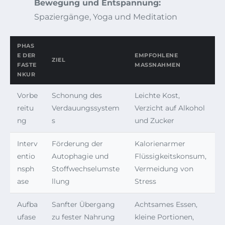
Bewegung und Entspannung:
Spaziergänge, Yoga und Meditation
PHAS
E DER
EMPFOHLENE
ZIEL
FASTE
MASSNAHMEN
NKUR
Vorbe
Schonung des
Leichte Kost,
reitu
Verdauungssystem
Verzicht auf Alkohol
ng
s
und Zucker
Interv
Förderung der
Kalorienarmer
entio
Autophagie und
Flüssigkeitskonsum,
nsph
Stoffwechselumste
Vermeidung von
ase
llung
Stress
Aufba
Sanfter Übergang
Achtsames Essen,
ufase
zu fester Nahrung
kleine Portionen,