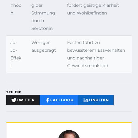
nhoc
g der
fördert geistige Klarheit
h
Stimmung
und Wohlbefinden
durch
Serotonin
Jo-
Weniger
Fasten führt zu
Jo-
ausgeprägt
bewussterem Essverhalten
Effek
und nachhaltiger
t
Gewichtsreduktion
TEILEN:
TWITTER
FACEBOOK
LINKEDIN