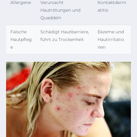
Allergene
Verursacht
Kontaktderm
Hautrötungen und
atitis
Quaddeln
Falsche
Schädigt Hautbarriere,
Ekzeme und
Hautpfleg
führt zu Trockenheit
Hautirritatio
e
nen