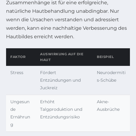
Zusammenhänge ist für eine erfolgreiche,
natürliche Hautbehandlung unabdingbar. Nur
wenn die Ursachen verstanden und adressiert
werden, kann eine nachhaltige Verbesserung des
Hautbildes erreicht werden.
AUSWIRKUNG AUF DIE
FAKTOR
BEISPIEL
HAUT
Stress
Fördert
Neurodermiti
Entzündungen und
s-Schübe
Juckreiz
Ungesun
Erhöht
Akne-
de
Talgproduktion und
Ausbrüche
Ernährun
Entzündungsrisiko
g