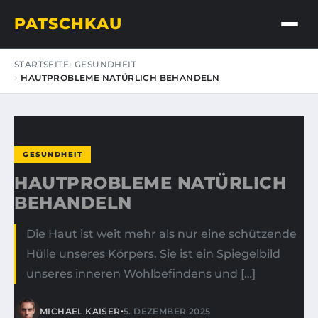
PATSCHKAU
STARTSEITE
GESUNDHEIT
HAUTPROBLEME NATÜRLICH BEHANDELN
GESUNDHEIT
HAUTPROBLEME NATÜRLICH
BEHANDELN
Die Haut ist weit mehr als nur eine schützende
Hülle unseres Körpers. Sie ist ein Spiegelbild
unseres inneren Wohlbefindens und […]
•
MICHAEL KAISER
5. DEZEMBER 2025