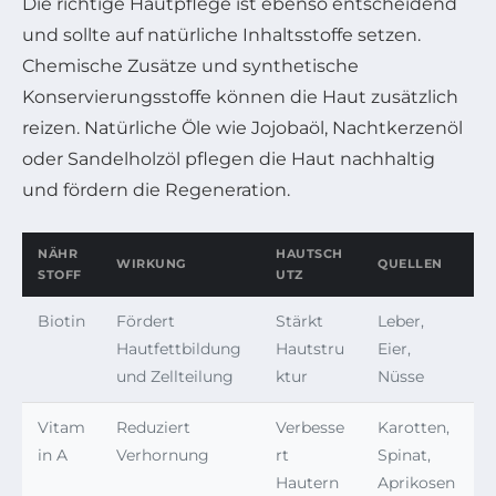
Die richtige Hautpflege ist ebenso entscheidend
und sollte auf natürliche Inhaltsstoffe setzen.
Chemische Zusätze und synthetische
Konservierungsstoffe können die Haut zusätzlich
reizen. Natürliche Öle wie Jojobaöl, Nachtkerzenöl
oder Sandelholzöl pflegen die Haut nachhaltig
und fördern die Regeneration.
NÄHR
HAUTSCH
WIRKUNG
QUELLEN
STOFF
UTZ
Biotin
Fördert
Stärkt
Leber,
Hautfettbildung
Hautstru
Eier,
und Zellteilung
ktur
Nüsse
Vitam
Reduziert
Verbesse
Karotten,
in A
Verhornung
rt
Spinat,
Hautern
Aprikosen