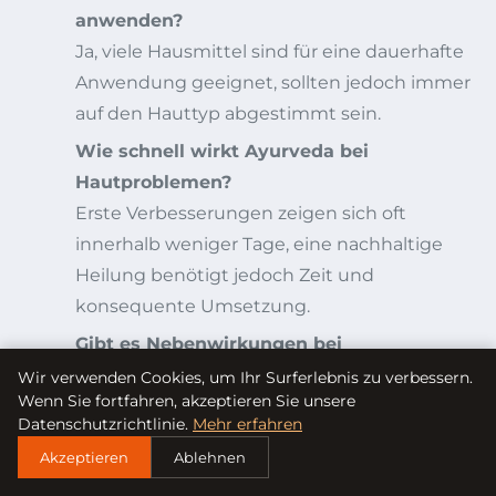
anwenden?
Ja, viele Hausmittel sind für eine dauerhafte
Anwendung geeignet, sollten jedoch immer
auf den Hauttyp abgestimmt sein.
Wie schnell wirkt Ayurveda bei
Hautproblemen?
Erste Verbesserungen zeigen sich oft
innerhalb weniger Tage, eine nachhaltige
Heilung benötigt jedoch Zeit und
konsequente Umsetzung.
Gibt es Nebenwirkungen bei
Naturheilmitteln?
Wir verwenden Cookies, um Ihr Surferlebnis zu verbessern.
Wenn Sie fortfahren, akzeptieren Sie unsere
Bei sachgemäßer Anwendung sind
Datenschutzrichtlinie.
Mehr erfahren
Nebenwirkungen selten, dennoch können
Akzeptieren
Ablehnen
Allergien oder Hautreaktionen auftreten,