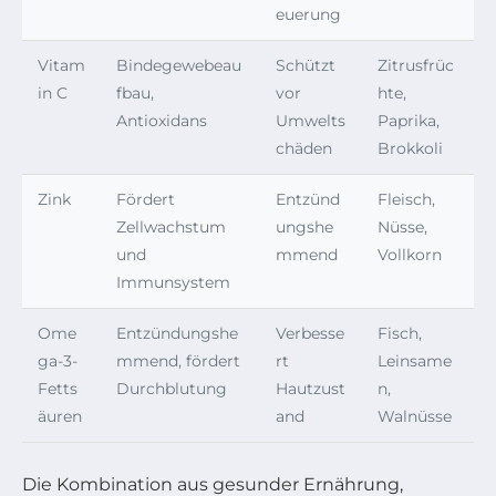
euerung
Vitam
Bindegewebeau
Schützt
Zitrusfrüc
in C
fbau,
vor
hte,
Antioxidans
Umwelts
Paprika,
chäden
Brokkoli
Zink
Fördert
Entzünd
Fleisch,
Zellwachstum
ungshe
Nüsse,
und
mmend
Vollkorn
Immunsystem
Ome
Entzündungshe
Verbesse
Fisch,
ga-3-
mmend, fördert
rt
Leinsame
Fetts
Durchblutung
Hautzust
n,
äuren
and
Walnüsse
Die Kombination aus gesunder Ernährung,