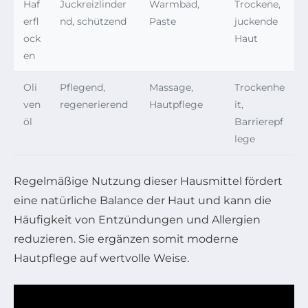
Haf
Juckreizlinder
Warmbad,
Trockene,
erfl
nd, schützend
Paste
juckende
ock
Haut
en
Oli
Pflegend,
Massage,
Trockenhe
ven
regenerierend
Hautpflege
it,
öl
Barrierepf
lege
Regelmäßige Nutzung dieser Hausmittel fördert
eine natürliche Balance der Haut und kann die
Häufigkeit von Entzündungen und Allergien
reduzieren. Sie ergänzen somit moderne
Hautpflege auf wertvolle Weise.