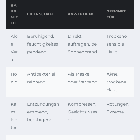
HA
US
GEEIGNET
EIGENSCHAFT
ANWENDUNG
MIT
FÜR
TEL
Alo
Beruhigend,
Direkt
Trockene,
e
feuchtigkeitss
auftragen, bei
sensible
Ver
pendend
Sonnenbrand
Haut
a
Ho
Antibakteriell,
Als Maske
Akne,
nig
nährend
oder Verband
trockene
Haut
Ka
Entzündungsh
Kompressen,
Rötungen,
mil
emmend,
Gesichtswass
Ekzeme
len
beruhigend
er
tee