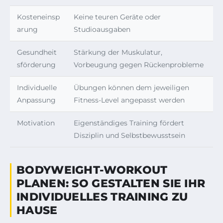
Kosteneinsp
Keine teuren Geräte oder
arung
Studioausgaben
Gesundheit
Stärkung der Muskulatur,
sförderung
Vorbeugung gegen Rückenprobleme
Individuelle
Übungen können dem jeweiligen
Anpassung
Fitness-Level angepasst werden
Motivation
Eigenständiges Training fördert
Disziplin und Selbstbewusstsein
BODYWEIGHT-WORKOUT
PLANEN: SO GESTALTEN SIE IHR
INDIVIDUELLES TRAINING ZU
HAUSE