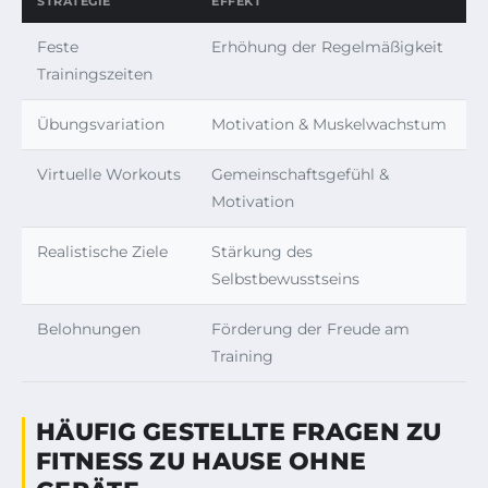
STRATEGIE
EFFEKT
Feste
Erhöhung der Regelmäßigkeit
Trainingszeiten
Übungsvariation
Motivation & Muskelwachstum
Virtuelle Workouts
Gemeinschaftsgefühl &
Motivation
Realistische Ziele
Stärkung des
Selbstbewusstseins
Belohnungen
Förderung der Freude am
Training
HÄUFIG GESTELLTE FRAGEN ZU
FITNESS ZU HAUSE OHNE