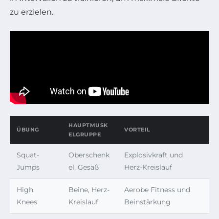
zu erzielen.
HAUPTMUSK
ÜBUNG
VORTEIL
ELGRUPPE
Squat-
Oberschenk
Explosivkraft und
Jumps
el, Gesäß
Herz-Kreislauf
High
Beine, Herz-
Aerobe Fitness und
Knees
Kreislauf
Beinstärkung