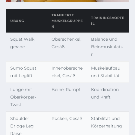
TRAINIERTE
TRAININGSVORTE
ÜBUNG
MUSKELGRUPPE
IL
N
Squat Walk
Oberschenkel,
Balance und
gerade
Gesäß
Beinmuskulatu
r
Sumo Squat
Innenobersche
Muskelaufbau
mit Leglift
nkel, Gesäß
und Stabilität
Lunge mit
Beine, Rumpf
Koordination
Oberkörper-
und Kraft
Twist
Shoulder
Rücken, Gesäß
Stabilität und
Bridge Leg
Körperhaltung
Raise