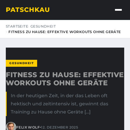
PATSCHKAU
STARTSEITE
GESUNDHEIT
FITNESS ZU HAUSE: EFFEKTIVE WORKOUTS OHNE GERÄTE
GESUNDHEIT
FITNESS ZU HAUSE: EFFEKTIVE
WORKOUTS OHNE GERÄTE
In der heutigen Zeit, in der das Leben oft
hektisch und zeitintensiv ist, gewinnt das
Training zu Hause ohne Geräte […]
•
FELIX WOLF
12. DEZEMBER 2025